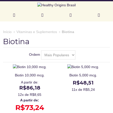
Biotina
Início
Vitaminas e Suplementos
Biotina
Ordem
Biotin 10,000 mcg.
Biotin 5,000 mcg.
R$48,51
A partir de:
R$86,18
11
x de R$
5,24
12
x de R$
8,65
A partir de:
R$73,24