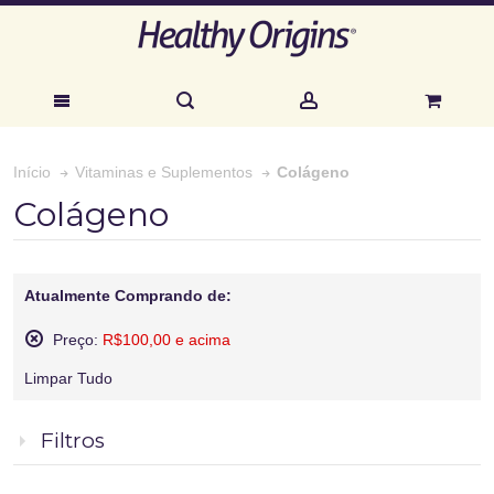
Colágeno
Início
Vitaminas e Suplementos
Colágeno
Atualmente Comprando de:
Preço:
R$100,00 e acima
Remover
Limpar Tudo
Este
Produto
Filtros